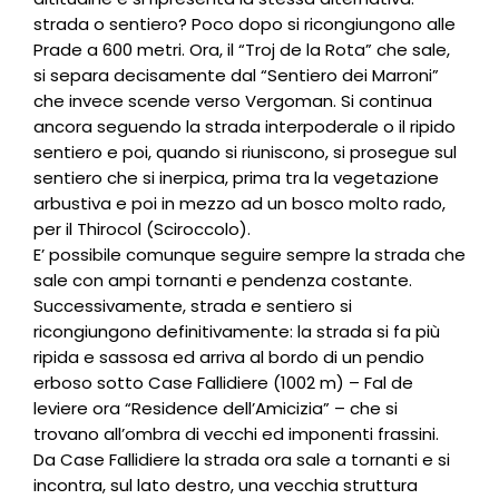
strada o sentiero? Poco dopo si ricongiungono alle
Prade a 600 metri. Ora, il “Troj de la Rota” che sale,
si separa decisamente dal “Sentiero dei Marroni”
che invece scende verso Vergoman. Si continua
ancora seguendo la strada interpoderale o il ripido
sentiero e poi, quando si riuniscono, si prosegue sul
sentiero che si inerpica, prima tra la vegetazione
arbustiva e poi in mezzo ad un bosco molto rado,
per il Thirocol (Sciroccolo).
E’ possibile comunque seguire sempre la strada che
sale con ampi tornanti e pendenza costante.
Successivamente, strada e sentiero si
ricongiungono definitivamente: la strada si fa più
ripida e sassosa ed arriva al bordo di un pendio
erboso sotto Case Fallidiere (1002 m) – Fal de
leviere ora “Residence dell’Amicizia” – che si
trovano all’ombra di vecchi ed imponenti frassini.
Da Case Fallidiere la strada ora sale a tornanti e si
incontra, sul lato destro, una vecchia struttura