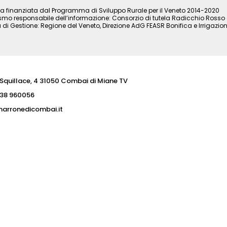
iva finanziata dal Programma di Sviluppo Rurale per il Veneto 2014-2020
mo responsabile dell’informazione: Consorzio di tutela Radicchio Rosso d
à di Gestione: Regione del Veneto, Direzione AdG FEASR Bonifica e Irrigazio
 Squillace, 4 31050 Combai di Miane TV
38 960056
arronedicombai.it